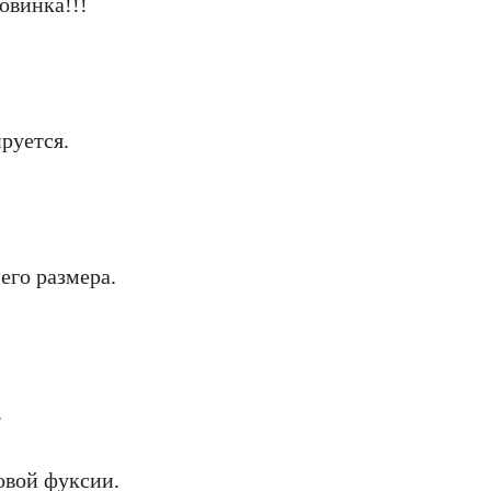
овинка!!!
руется.
его размера.
.
овой фуксии.