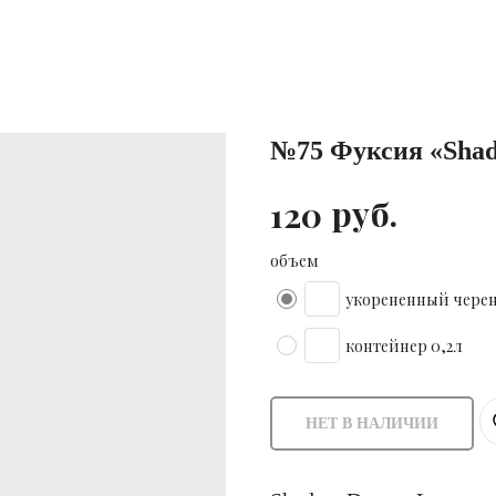
№75 Фуксия «Shad
руб.
120
объем
укорененный черен
контейнер 0,2л
НЕТ В НАЛИЧИИ