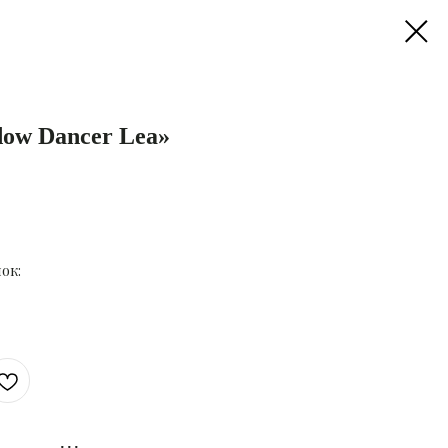
ow Dancer Lea»
ок: