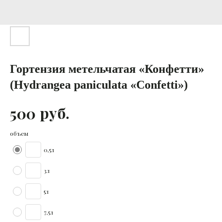
Гортензия метельчатая «Конфетти»
(Hydrangea paniculata «Confetti»)
руб.
500
объем
0,5л
3л
5л
7,5л