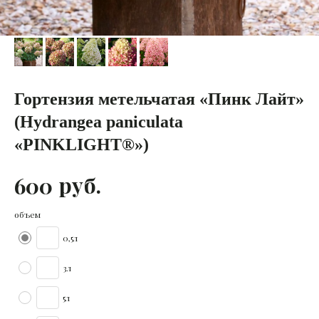
Гортензия метельчатая «Пинк Лайт»
(Hydrangea paniculata
«PINKLIGHT®»)
руб.
600
объем
0,5л
3л
5л