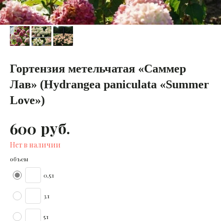
Гортензия метельчатая «Саммер
Лав» (Hydrangea paniculata «Summer
Love»)
руб.
600
Нет в наличии
объем
0,5л
3л
5л