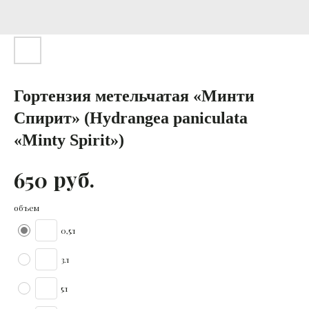
Гортензия метельчатая «Минти
Спирит» (Hydrangea paniculata
«Minty Spirit»)
руб.
650
объем
0,5л
3л
5л