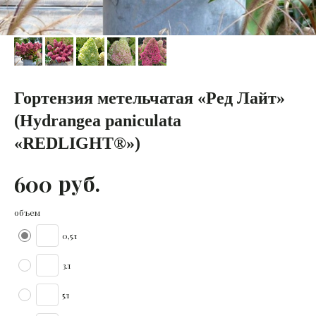
Гортензия метельчатая «Ред Лайт»
(Hydrangea paniculata
«REDLIGHT®»)
руб.
600
объем
0,5л
3л
5л