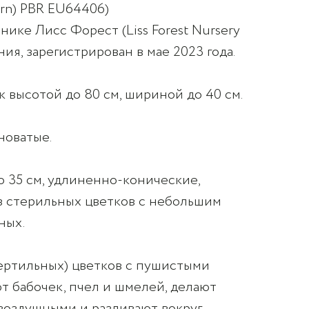
tern) PBR EU64406)
ике Лисс Форест (Liss Forest Nursery
ния, зарегистрирован в мае 2023 года.
 высотой до 80 см, шириной до 40 см.
новатые.
 35 см, удлиненно-конические,
з стерильных цветков с небольшим
ных.
ертильных) цветков с пушистыми
 бабочек, пчел и шмелей, делают
воздушными и разливают вокруг