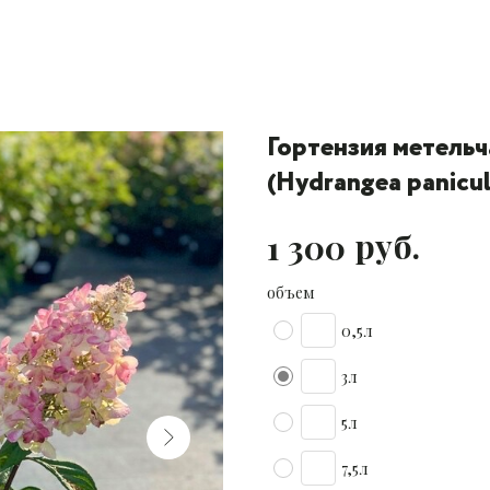
Гортензия метель
(Hydrangea panicul
руб.
1 300
объем
0,5л
3л
5л
7,5л