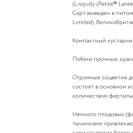
(Lissjudy (Petite® Lan
Сорт выведен в питомн
Limited), Великобрита
Компактный кустарник
Побеги прочные, крас
Огромные соцветия до
состоят в основном и
количеством фертиль
Немного плодовых (ф
тычинками привлекают
сами соцветия более 