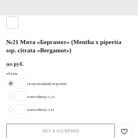
№21 Мята «Бергамот» (Mentha x piperita
ssp. citrata «Bergamot»)
руб.
90
объем
укорененный черенок
контейнер 0,2л
контейнер 0,5л
НЕТ В НАЛИЧИИ