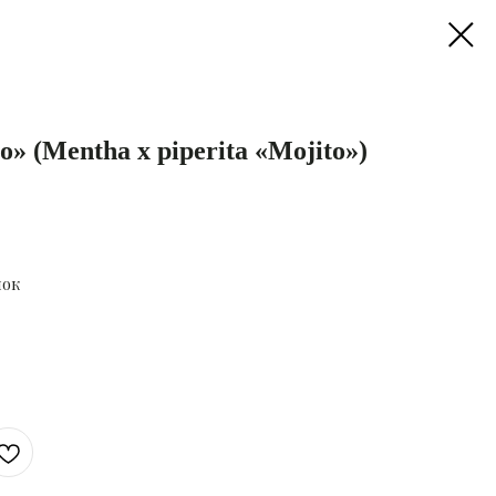
 (Mentha x piperita «Mojito»)
нок