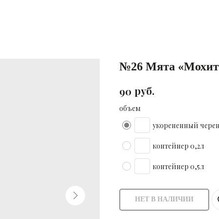
№26 Мята «Мохито»
руб.
90
объем
укорененный чере
контейнер 0,2л
контейнер 0,5л
НЕТ В НАЛИЧИИ