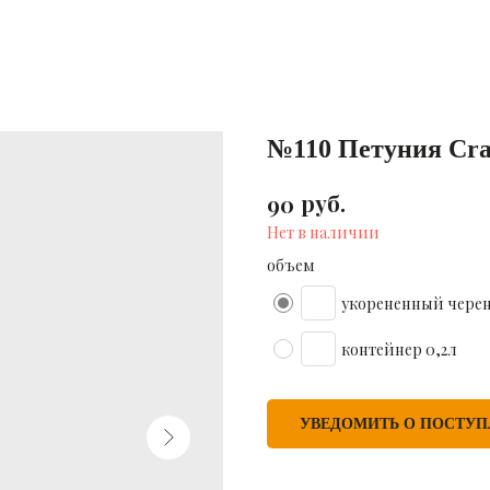
№110 Петуния Cra
руб.
90
Нет в наличии
объем
укорененный чере
контейнер 0,2л
УВЕДОМИТЬ О ПОСТУ