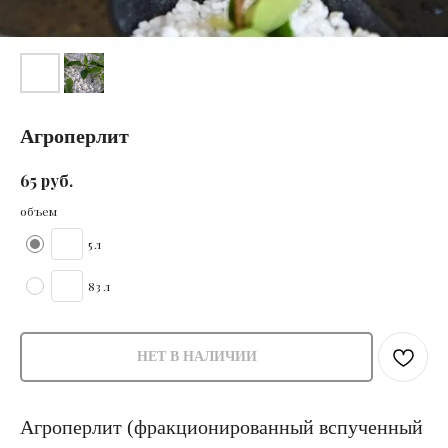
Агроперлит
руб.
65
объем
5 л
83 л
НЕТ В НАЛИЧИИ
Агроперлит (фракционированный вспученный