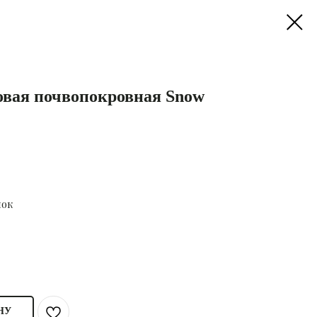
овая почвопокровная Snow
нок
НУ