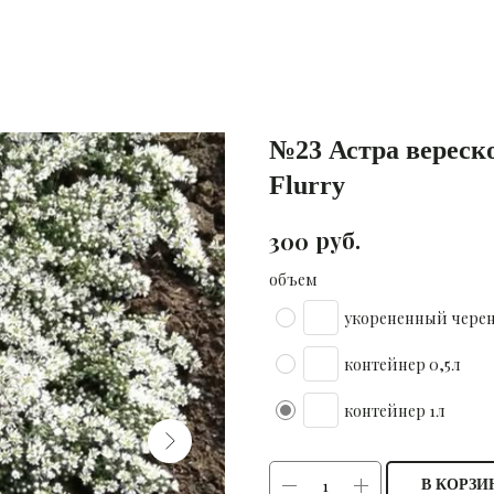
№23 Астра вереск
Flurry
руб.
300
объем
укорененный чере
контейнер 0,5л
контейнер 1л
В КОРЗИ