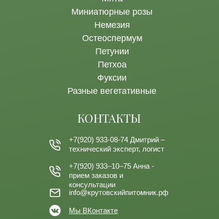
Миниатюрные розы
Немезия
Остеоспермум
Петунии
Петхоа
Фуксии
Разные вегетативные
КОНТАКТЫ
+7(920) 933-08-74
Дмитрий –
технический эксперт, логист
+7(920) 933–10–75
Анна -
прием заказов и
консультации
info@крутовскийпитомник.рф
Мы ВКонтакте